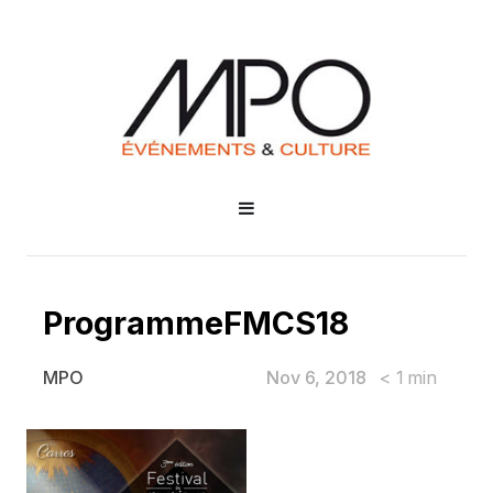
ProgrammeFMCS18
Nov 6, 2018
< 1
min
MPO
ProgrammeFMCS18