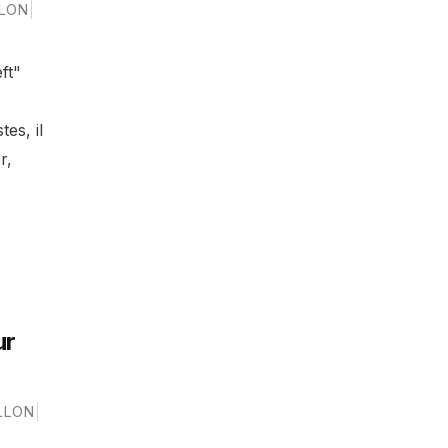
LON
ft"
es, il
r,
ur
LLON