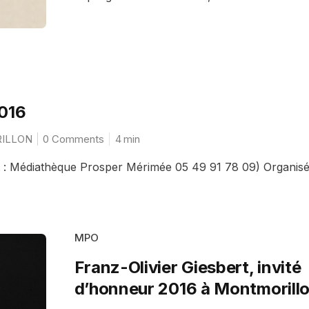
2016
RILLON
0 Comments
4
min
act : Médiathèque Prosper Mérimée 05 49 91 78 09) Organis
MPO
Franz-Olivier Giesbert, invité
d’honneur 2016 à Montmorill