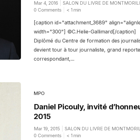
Mar 4, 2016
SALON DU LIVRE DE MONTMORIL
0 Comments
< 1
min
[caption id="attachment_3689" align="alignle
width="300"] ©C.Helie-Gallimard[/caption]
Diplômé du Centre de formation des journalist
devient tour à tour journaliste, grand reporte
correspondant,...
MPO
Daniel Picouly, invité d’honne
2015
Mar 19, 2015
SALON DU LIVRE DE MONTMORI
0 Comments
< 1
min