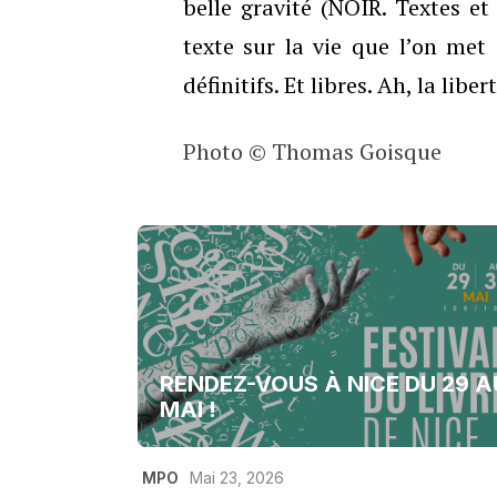
belle gravité (NOIR. Textes et 
texte sur la vie que l’on met
définitifs. Et libres. Ah, la libe
Photo © Thomas Goisque
RENDEZ-VOUS À NICE DU 29 A
MAI !
MPO
Mai 23, 2026