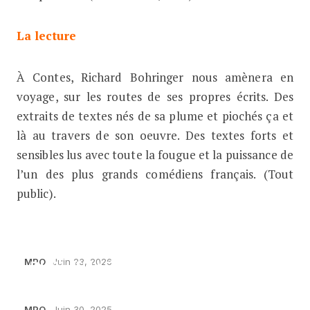
La lecture
À Contes, Richard Bohringer nous amènera en
voyage, sur les routes de ses propres écrits. Des
extraits de textes nés de sa plume et piochés ça et
là au travers de son oeuvre. Des textes forts et
sensibles lus avec toute la fougue et la puissance de
l’un des plus grands comédiens français. (Tout
public).
DU 17 JUILLET AU 8 AOÛT !
MPO
Juin 23, 2026
DU 11 JUILLET AU 9 AOÛT
MPO
Juin 30, 2025