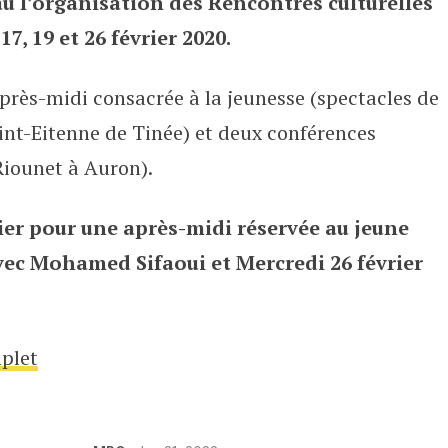
u l’organisation des Rencontres culturelles
7, 19 et 26 février 2020.
près-midi consacrée à la jeunesse (spectacles de
Saint-Eitenne de Tinée) et deux conférences
Riounet à Auron).
ier
pour une après-midi réservée au jeune
vec
Mohamed Sifaoui et
Mercredi 26
février
plet