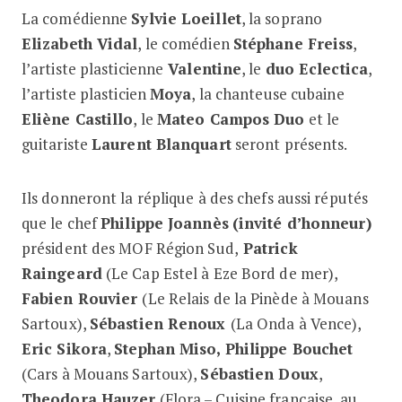
La comédienne
Sylvie Loeillet
, la soprano
Elizabeth Vidal
, le comédien
Stéphane Freiss
,
l’artiste plasticienne
Valentine
, le
duo Eclectica
,
l’artiste plasticien
Moya
, la chanteuse cubaine
Eliène Castillo
, le
Mateo Campos Duo
et le
guitariste
Laurent Blanquart
seront présents.
Ils donneront la réplique à des chefs aussi réputés
que le chef
Philippe Joannès
(invité d’honneur)
président des MOF Région Sud,
Patrick
Raingeard
(Le Cap Estel à Eze Bord de mer),
Fabien Rouvier
(Le Relais de la Pinède à Mouans
Sartoux),
Sébastien Renoux
(La Onda à Vence),
Eric Sikora
,
Stephan Miso, Philippe Bouchet
(Cars à Mouans Sartoux),
Sébastien Doux
,
Theodora Hauzer
(Flora – Cuisine française au