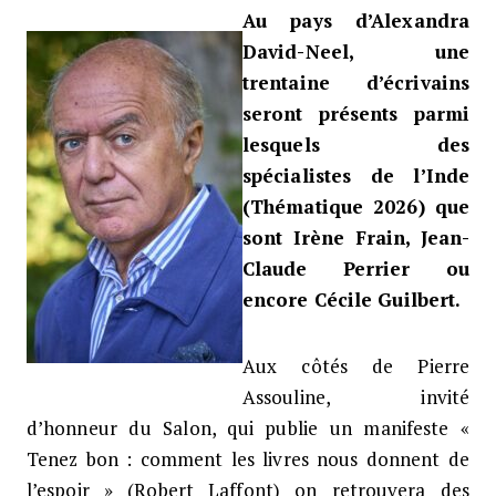
Au pays d’Alexandra
PIERRE ASSOULINE, INVITÉ D’HON
David-Neel, une
trentaine d’écrivains
seront présents parmi
lesquels des
spécialistes de l’Inde
(Thématique 2026) que
sont Irène Frain, Jean-
Claude Perrier ou
encore Cécile Guilbert.
Aux côtés de Pierre
Assouline, invité
d’honneur du Salon, qui publie un manifeste «
Tenez bon : comment les livres nous donnent de
l’espoir » (Robert Laffont) on retrouvera des