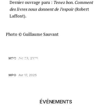
Dernier ouvrage paru :
Tenez bon. Comment
des livres nous donnent de l’espoir
(Robert
Laffont).
Photo © Guillaume Sauvant
DEMANDEZ LE PROGRAMME !
MPO
Avr 23, 2026
PROGRAMME DU 17 AU 18 MAI
MPO
Avr 17, 2025
ÉVÉNEMENTS