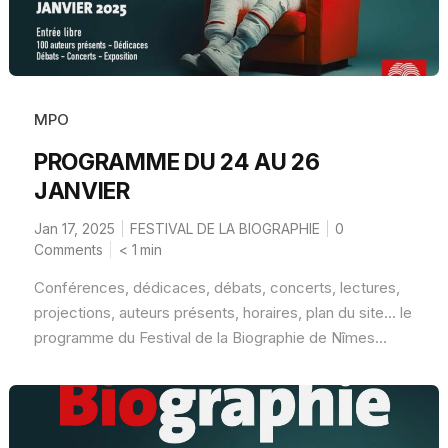
MPO
PROGRAMME DU 24 AU 26
JANVIER
Jan 17, 2025
FESTIVAL DE LA BIOGRAPHIE
0
Comments
< 1
min
Conférences, dédicaces, débats, concerts, lectures,
projections, auteurs présents, horaires, plan du site... le
programme du Festival de la Biographie de Nîmes...