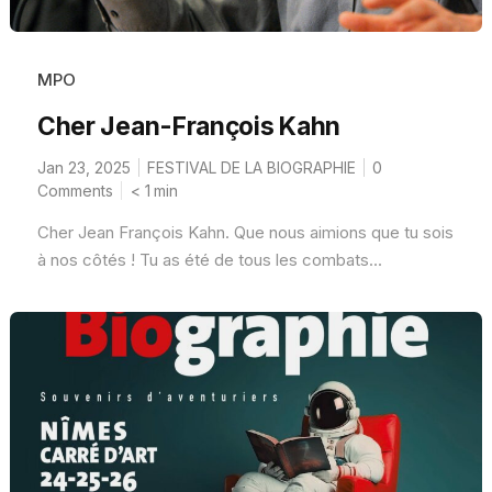
MPO
Cher Jean-François Kahn
Jan 23, 2025
FESTIVAL DE LA BIOGRAPHIE
0
Comments
< 1
min
Cher Jean François Kahn. Que nous aimions que tu sois
à nos côtés ! Tu as été de tous les combats...