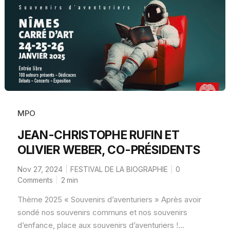
MPO
JEAN-CHRISTOPHE RUFIN ET
OLIVIER WEBER, CO-PRÉSIDENTS
Nov 27, 2024
FESTIVAL DE LA BIOGRAPHIE
0
Comments
2
min
Thème 2025 « Souvenirs d’aventuriers » Après avoir
sondé nos souvenirs communs et nos souvenirs
d’enfance, place aux souvenirs d’aventuriers !...