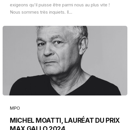
exigeons qu'il puisse être parmi nous au plus vite !
Nous sommes très inquiets. Il...
MPO
MICHEL MOATTI, LAURÉAT DU PRIX
MAX GALLO 2024