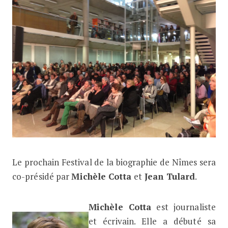
Le prochain Festival de la biographie de Nîmes sera
Michèle Cotta et Jean Tulard co-pré
co-présidé par
Michèle Cotta
et
Jean Tulard
.
Michèle Cotta
est journaliste
et écrivain. Elle a débuté sa