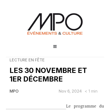
LECTURE EN FÊTE
LES 30 NOVEMBRE ET
1ER DÉCEMBRE
Nov 6, 2024
< 1
min
MPO
Le programme du
LES 30 NOVEMBRE ET 1ER DÉCEMB