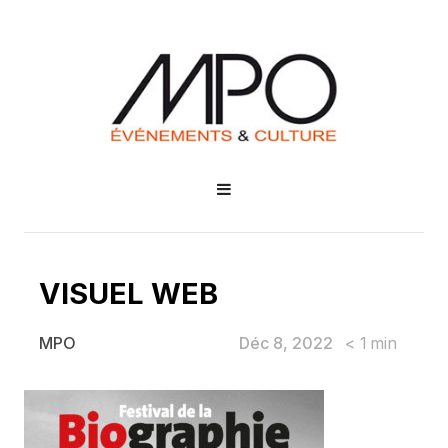
VISUEL WEB
Déc 8, 2022
< 1
min
MPO
VISUEL WEB