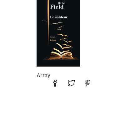
COUV FIELD
Array