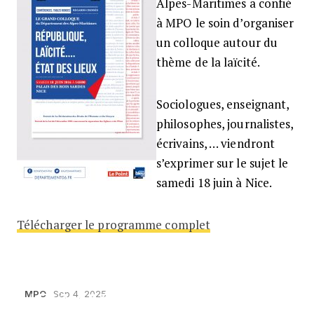
Alpes-Maritimes a confié
à MPO le soin d’organiser
un colloque autour du
thème de la laïcité.
Sociologues, enseignant,
philosophes, journalistes,
écrivains, … viendront
s’exprimer sur le sujet le
samedi 18 juin à Nice.
Télécharger le programme complet
LES 4, 9 & 11 OCTOBRE
MPO
Sep 4, 2025
LES 3, 4 & 5 OCTOBRE