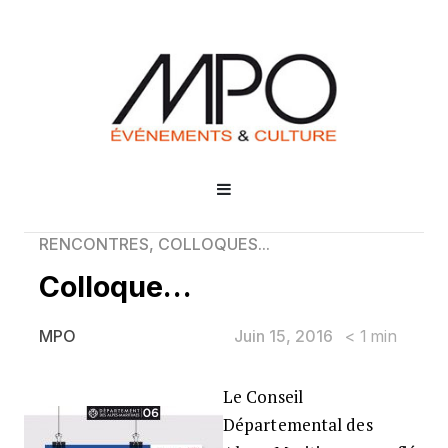
RENCONTRES, COLLOQUES...
Colloque…
Juin 15, 2016
< 1
min
MPO
Le Conseil
Colloque…
Départemental des