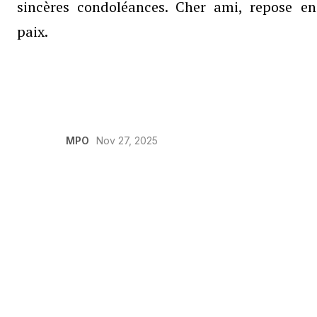
sincères condoléances. Cher ami, repose en
paix.
e
MPO
Nov 27, 2025