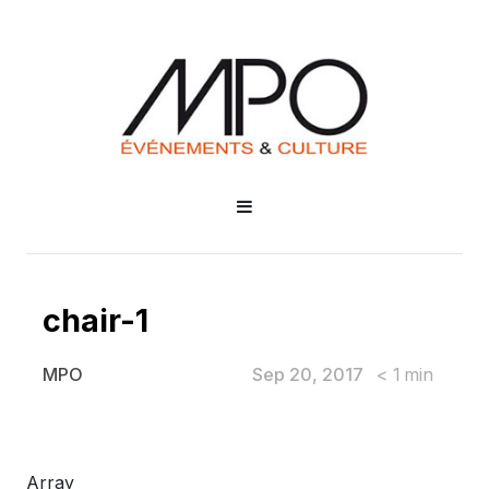
chair-1
Sep 20, 2017
< 1
min
MPO
chair-1
Array