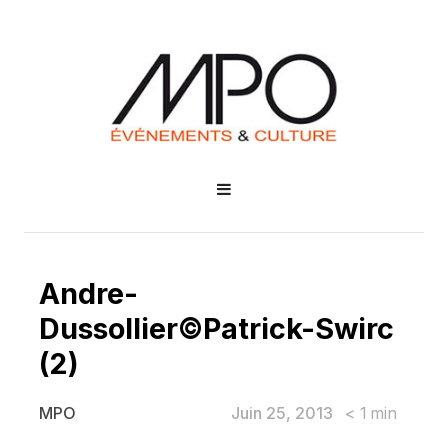
Andre-
Dussollier©Patrick-Swirc
(2)
Juin 25, 2013
< 1
min
MPO