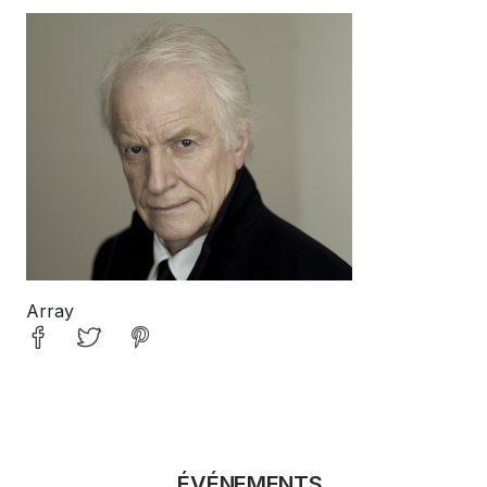
Andre-Dussollier©Patrick-Swir
Array
ÉVÉNEMENTS