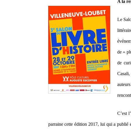
A la r
3ème SALON DU LIVRE 
Le Salo
littér
événeme
de « pl
de curi
Casali
auteurs
rencont
C’est l
parraine cette édition 2017, lui qui a publi