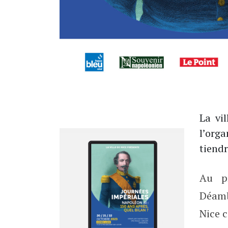
La vi
20, 21 & 22 OCTOBRE
l’org
tiend
Au pr
Déamb
Nice c