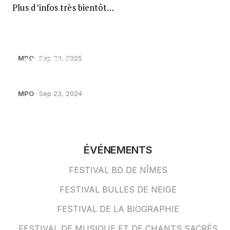
Plus d’infos très bientôt…
LES 17, 18 & 19 OCTOBRE
RENDEZ-VOUS LES 18, 19 & 20
MPO
Sep 23, 2025
OCTOBRE
MPO
Sep 23, 2024
ÉVÉNEMENTS
FESTIVAL BD DE NÎMES
FESTIVAL BULLES DE NEIGE
FESTIVAL DE LA BIOGRAPHIE
FESTIVAL DE MUSIQUE ET DE CHANTS SACRÉS