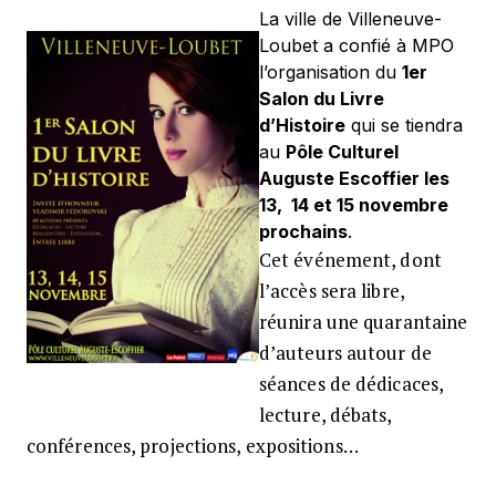
La ville de Villeneuve-
1er Salon du Livre d’Histoire de Vill
Loubet a confié à MPO
l’organisation du
1er
Salon du Livre
d’Histoire
qui se tiendra
au
Pôle Culturel
Auguste Escoffier les
13, 14 et 15 novembre
prochains
.
Cet événement, dont
l’accès sera libre,
réunira une quarantaine
d’auteurs autour de
séances de dédicaces,
lecture, débats,
conférences, projections, expositions…