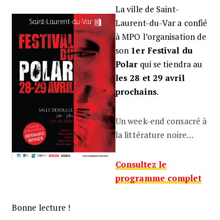
La ville de Saint-
1ER FESTIVAL DU POLAR DE SAINT
Laurent-du-Var a confié
à MPO l’organisation de
son
1er Festival du
Polar
qui se tiendra au
les 28 et 29 avril
prochains
.
Un week-end consacré à
la littérature noire…
Consultez le
programme complet
Bonne lecture !